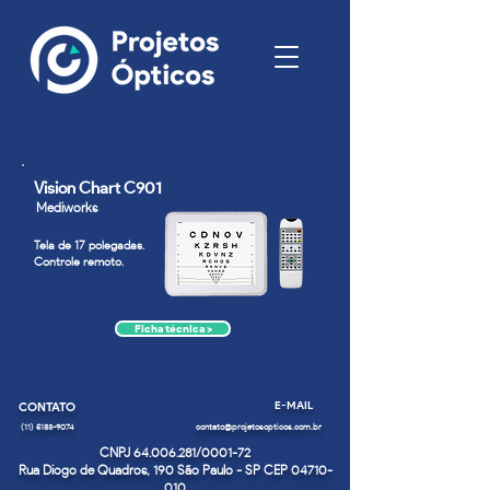
Vision Chart
C901
Mediworks
Tela de 17 polegadas.
Controle remoto.
Ficha técnica >
E-MAIL
CONTATO
(11) 5183-9074
contato@projetosopticos.com.br
CNPJ
64.006.281
/0001-72
Rua Diogo de Quadros, 190 São Paulo - SP CEP 04710-
010