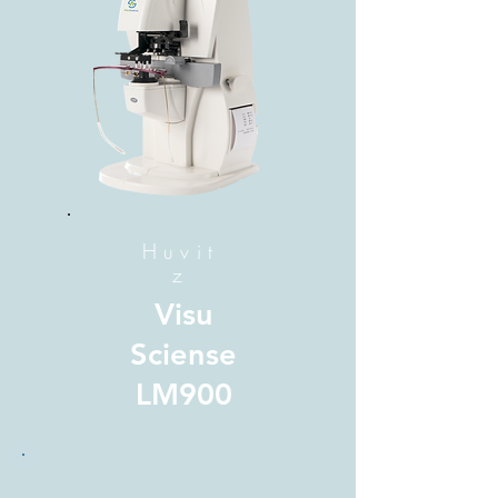
Huvit
z
Visu
Sciense
LM900