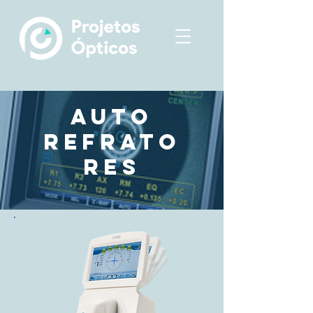
auto
refrato
res