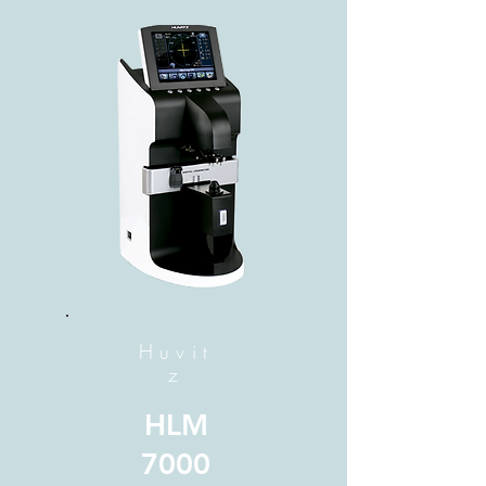
Huvit
z
HLM
7000