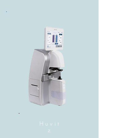
Huvit
z